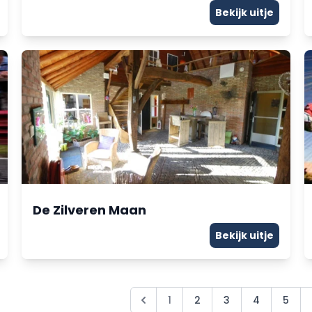
Bekijk uitje
De Zilveren Maan
Bekijk uitje
1
2
3
4
5