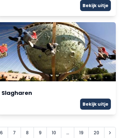
Bekijk uitje
Slagharen
Bekijk uitje
6
7
8
9
10
...
19
20