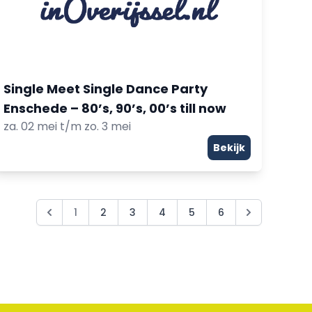
Single Meet Single Dance Party
Enschede – 80’s, 90’s, 00’s till now
za. 02 mei t/m zo. 3 mei
Bekijk
1
2
3
4
5
6