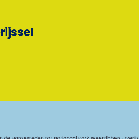
rijssel
n de Hanzesteden tot Nationaal Park Weerribben, Overijss